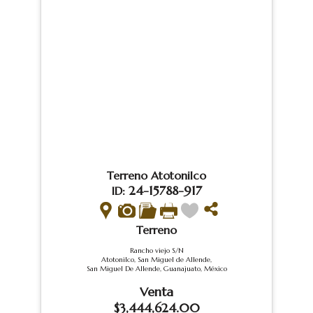
Terreno Atotonilco
24-15788-917
ID:
Terreno
Rancho viejo S/N
Atotonilco, San Miguel de Allende,
San Miguel De Allende, Guanajuato, México
Venta
$3,444,624.00